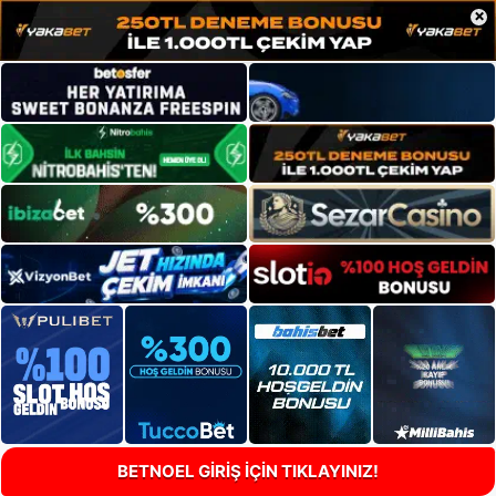
×
BETNOEL GİRİŞ İÇİN TIKLAYINIZ!