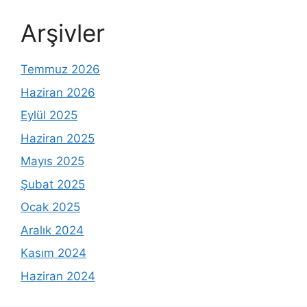
Arşivler
Temmuz 2026
Haziran 2026
Eylül 2025
Haziran 2025
Mayıs 2025
Şubat 2025
Ocak 2025
Aralık 2024
Kasım 2024
Haziran 2024