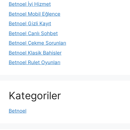
Betnoel İyi Hizmet
Betnoel Mobil Eğlence
Betnoel Gizli Kayıt
Betnoel Canlı Sohbet
Betnoel Çekme Sorunları
Betnoel Klasik Bahisler
Betnoel Rulet Oyunları
Kategoriler
Betnoel