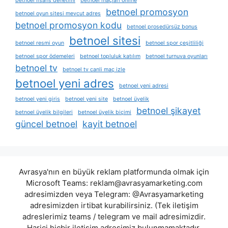
betnoel lisans denetimi
betnoel maçları online
betnoel promosyon
betnoel oyun sitesi mevcut adres
betnoel promosyon kodu
betnoel prosedürsüz bonus
betnoel sitesi
betnoel resmi oyun
betnoel spor çeşitliliği
betnoel spor ödemeleri
betnoel topluluk katılım
betnoel turnuva oyunları
betnoel tv
betnoel tv canli maç izle
betnoel yeni adres
betnoel yeni adresi
betnoel yeni giris
betnoel yeni site
betnoel üyelik
betnoel şikayet
betnoel üyelik bilgileri
betnoel üyelik biçimi
güncel betnoel
kayit betnoel
Avrasya'nın en büyük reklam platformunda olmak için
Microsoft Teams:
reklam@avrasyamarketing.com
adresimizden veya Telegram: @Avrasyamarketing
adresimizden irtibat kurabilirsiniz. (Tek iletişim
adreslerimiz teams / telegram ve mail adresimizdir.
Harici hiçbir iletişim adresimiz bulunmamaktadır.