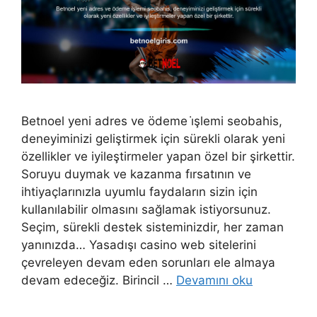
Betnoel yeni adres ve ödeme i̇şlemi seobahis,
deneyiminizi geliştirmek için sürekli olarak yeni
özellikler ve iyileştirmeler yapan özel bir şirkettir.
Soruyu duymak ve kazanma fırsatının ve
ihtiyaçlarınızla uyumlu faydaların sizin için
kullanılabilir olmasını sağlamak istiyorsunuz.
Seçim, sürekli destek sisteminizdir, her zaman
yanınızda… Yasadışı casino web sitelerini
çevreleyen devam eden sorunları ele almaya
devam edeceğiz. Birincil …
Devamını oku