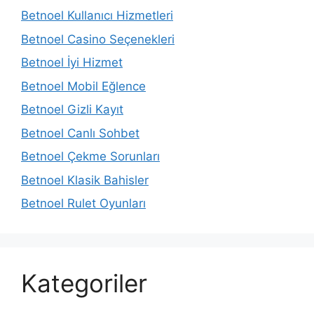
Betnoel Kullanıcı Hizmetleri
Betnoel Casino Seçenekleri
Betnoel İyi Hizmet
Betnoel Mobil Eğlence
Betnoel Gizli Kayıt
Betnoel Canlı Sohbet
Betnoel Çekme Sorunları
Betnoel Klasik Bahisler
Betnoel Rulet Oyunları
Kategoriler