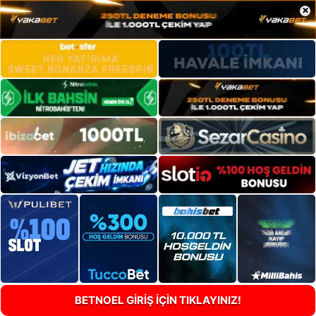
×
BETNOEL GİRİŞ İÇİN TIKLAYINIZ!