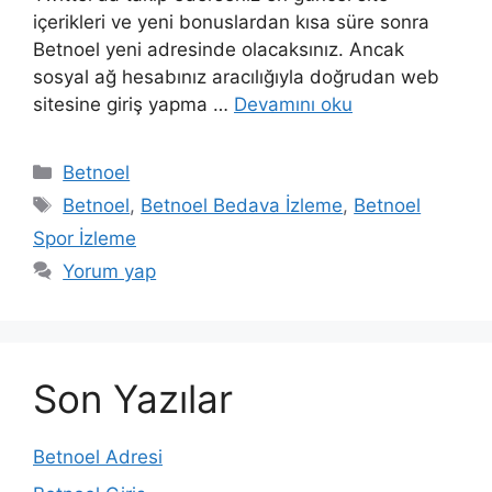
içerikleri ve yeni bonuslardan kısa süre sonra
Betnoel yeni adresinde olacaksınız. Ancak
sosyal ağ hesabınız aracılığıyla doğrudan web
sitesine giriş yapma …
Devamını oku
Kategoriler
Betnoel
Etiketler
Betnoel
,
Betnoel Bedava İzleme
,
Betnoel
Spor İzleme
Yorum yap
Son Yazılar
Betnoel Adresi