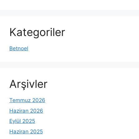
Kategoriler
Betnoel
Arşivler
Temmuz 2026
Haziran 2026
Eylül 2025
Haziran 2025