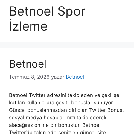
Betnoel Spor
İzleme
Betnoel
Temmuz 8, 2026
yazar
Betnoel
Betnoel Twitter adresini takip eden ve çekilişe
katılan kullanıcılara çeşitli bonuslar sunuyor.
Güncel bonuslarımızdan biri olan Twitter Bonus,
sosyal medya hesaplarımızı takip ederek
alacağınız online bir bonustur. Betnoel
Twitter’da takip ederseniz en güncel site