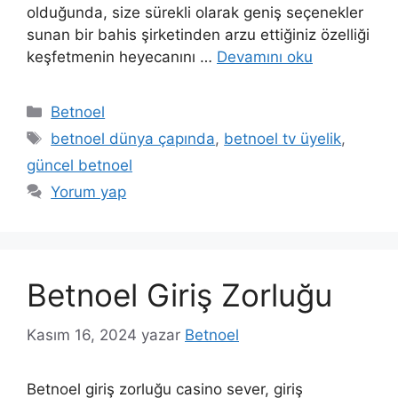
olduğunda, size sürekli olarak geniş seçenekler
sunan bir bahis şirketinden arzu ettiğiniz özelliği
keşfetmenin heyecanını …
Devamını oku
Kategoriler
Betnoel
Etiketler
betnoel dünya çapında
,
betnoel tv üyelik
,
güncel betnoel
Yorum yap
Betnoel Giriş Zorluğu
Kasım 16, 2024
yazar
Betnoel
Betnoel giriş zorluğu casino sever, giriş