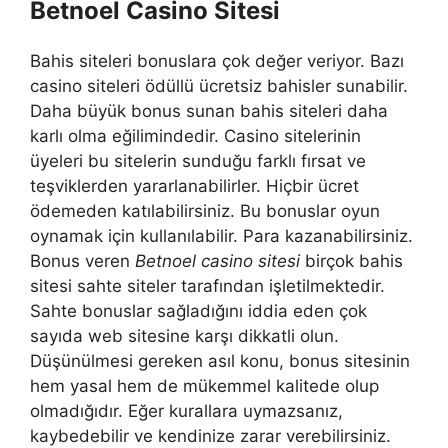
Betnoel Casino Sitesi
Bahis siteleri bonuslara çok değer veriyor. Bazı
casino siteleri ödüllü ücretsiz bahisler sunabilir.
Daha büyük bonus sunan bahis siteleri daha
karlı olma eğilimindedir. Casino sitelerinin
üyeleri bu sitelerin sunduğu farklı fırsat ve
teşviklerden yararlanabilirler. Hiçbir ücret
ödemeden katılabilirsiniz. Bu bonuslar oyun
oynamak için kullanılabilir. Para kazanabilirsiniz.
Bonus veren
Betnoel casino sitesi
birçok bahis
sitesi sahte siteler tarafından işletilmektedir.
Sahte bonuslar sağladığını iddia eden çok
sayıda web sitesine karşı dikkatli olun.
Düşünülmesi gereken asıl konu, bonus sitesinin
hem yasal hem de mükemmel kalitede olup
olmadığıdır. Eğer kurallara uymazsanız,
kaybedebilir ve kendinize zarar verebilirsiniz.