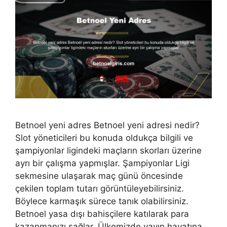
Betnoel yeni adres Betnoel yeni adresi nedir?
Slot yöneticileri bu konuda oldukça bilgili ve
şampiyonlar ligindeki maçların skorları üzerine
ayrı bir çalışma yapmışlar. Şampiyonlar Ligi
sekmesine ulaşarak maç günü öncesinde
çekilen toplam tutarı görüntüleyebilirsiniz.
Böylece karmaşık sürece tanık olabilirsiniz.
Betnoel yasa dışı bahisçilere katılarak para
kazanmanızı sağlar. Ülkemizde yayın hayatına