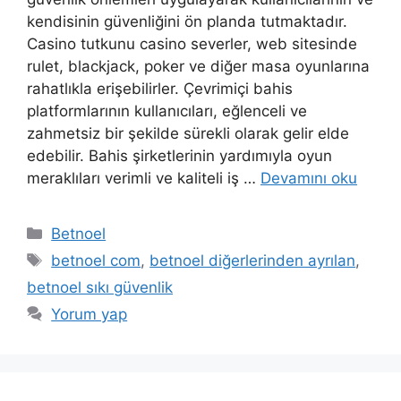
kendisinin güvenliğini ön planda tutmaktadır.
Casino tutkunu casino severler, web sitesinde
rulet, blackjack, poker ve diğer masa oyunlarına
rahatlıkla erişebilirler. Çevrimiçi bahis
platformlarının kullanıcıları, eğlenceli ve
zahmetsiz bir şekilde sürekli olarak gelir elde
edebilir. Bahis şirketlerinin yardımıyla oyun
meraklıları verimli ve kaliteli iş …
Devamını oku
Kategoriler
Betnoel
Etiketler
betnoel com
,
betnoel diğerlerinden ayrılan
,
betnoel sıkı güvenlik
Yorum yap