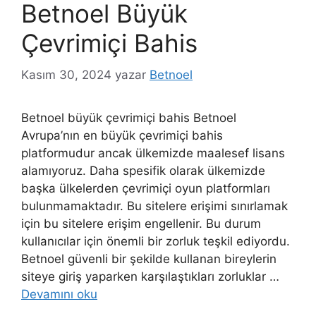
Betnoel Büyük
Çevrimiçi Bahis
Kasım 30, 2024
yazar
Betnoel
Betnoel büyük çevrimiçi bahis Betnoel
Avrupa’nın en büyük çevrimiçi bahis
platformudur ancak ülkemizde maalesef lisans
alamıyoruz. Daha spesifik olarak ülkemizde
başka ülkelerden çevrimiçi oyun platformları
bulunmamaktadır. Bu sitelere erişimi sınırlamak
için bu sitelere erişim engellenir. Bu durum
kullanıcılar için önemli bir zorluk teşkil ediyordu.
Betnoel güvenli bir şekilde kullanan bireylerin
siteye giriş yaparken karşılaştıkları zorluklar …
Devamını oku