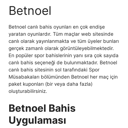
Betnoel
Betnoel canlı bahis oyunları en çok endişe
yaratan oyunlardır. Tüm maçlar web sitesinde
canlı olarak yayınlanmakta ve tüm üyeler bunları
gerçek zamanlı olarak görüntüleyebilmektedir.
En popüler spor bahislerinin yanı sıra çok sayıda
canlı bahis seçeneği de bulunmaktadır. Betnoel
canlı bahis sitesinin sol tarafındaki Spor
Müsabakaları bölümünden Betnoel her maç için
paket kuponları (bir veya daha fazla)
oluşturabilirsiniz.
Betnoel Bahis
Uygulaması