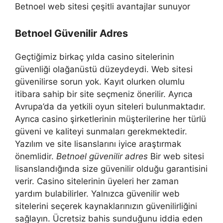
Betnoel web sitesi çeşitli avantajlar sunuyor
Betnoel Güvenilir Adres
Geçtiğimiz birkaç yılda casino sitelerinin
güvenliği olağanüstü düzeydeydi. Web sitesi
güvenilirse sorun yok. Kayıt olurken olumlu
itibara sahip bir site seçmeniz önerilir. Ayrıca
Avrupa’da da yetkili oyun siteleri bulunmaktadır.
Ayrıca casino şirketlerinin müşterilerine her türlü
güveni ve kaliteyi sunmaları gerekmektedir.
Yazılım ve site lisanslarını iyice araştırmak
önemlidir.
Betnoel güvenilir adres
Bir web sitesi
lisanslandığında size güvenilir olduğu garantisini
verir. Casino sitelerinin üyeleri her zaman
yardım bulabilirler. Yalnızca güvenilir web
sitelerini seçerek kaynaklarınızın güvenilirliğini
sağlayın. Ücretsiz bahis sunduğunu iddia eden