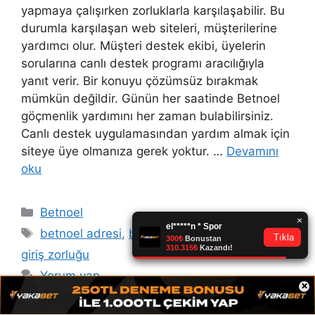
yapmaya çalışırken zorluklarla karşılaşabilir. Bu
durumla karşılaşan web siteleri, müşterilerine
yardımcı olur. Müşteri destek ekibi, üyelerin
sorularına canlı destek programı aracılığıyla
yanıt verir. Bir konuyu çözümsüz bırakmak
mümkün değildir. Günün her saatinde Betnoel
göçmenlik yardımını her zaman bulabilirsiniz.
Canlı destek uygulamasından yardım almak için
siteye üye olmanıza gerek yoktur. …
Devamını
oku
Kategoriler
Betnoel
Etiketler
betnoel adresi
,
betnoel bahis süreci
,
betnoel
giriş zorluğu
Yorum yap
×