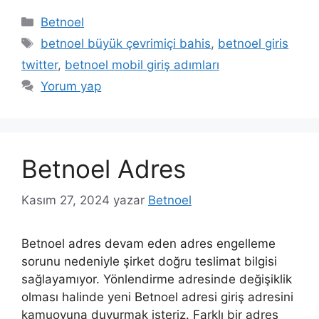
Kategoriler
Betnoel
Etiketler
betnoel büyük çevrimiçi bahis
,
betnoel giris
twitter
,
betnoel mobil giriş adımları
Yorum yap
Betnoel Adres
Kasım 27, 2024
yazar
Betnoel
Betnoel adres devam eden adres engelleme
sorunu nedeniyle şirket doğru teslimat bilgisi
sağlayamıyor. Yönlendirme adresinde değişiklik
olması halinde yeni Betnoel adresi giriş adresini
kamuoyuna duyurmak isteriz. Farklı bir adres