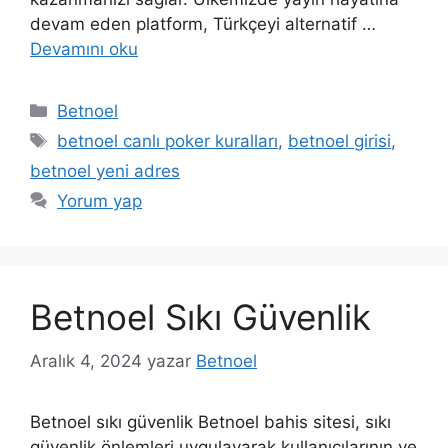
devam eden platform, Türkçeyi alternatif …
Devamını oku
Kategoriler
Betnoel
Etiketler
betnoel canlı poker kuralları
,
betnoel girisi
,
betnoel yeni adres
Yorum yap
Betnoel Sıkı Güvenlik
Aralık 4, 2024
yazar
Betnoel
Betnoel sıkı güvenlik Betnoel bahis sitesi, sıkı
güvenlik önlemleri uygulayarak kullanıcılarının ve