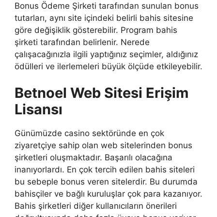
Bonus Ödeme Şirketi tarafından sunulan bonus
tutarları, aynı site içindeki belirli bahis sitesine
göre değişiklik gösterebilir. Program bahis
şirketi tarafından belirlenir. Nerede
çalışacağınızla ilgili yaptığınız seçimler, aldığınız
ödülleri ve ilerlemeleri büyük ölçüde etkileyebilir.
Betnoel Web Sitesi Erişim
Lisansı
Günümüzde casino sektöründe en çok
ziyaretçiye sahip olan web sitelerinden bonus
şirketleri oluşmaktadır. Başarılı olacağına
inanıyorlardı. En çok tercih edilen bahis siteleri
bu sebeple bonus veren sitelerdir. Bu durumda
bahisçiler ve bağlı kuruluşlar çok para kazanıyor.
Bahis şirketleri diğer kullanıcıların önerileri