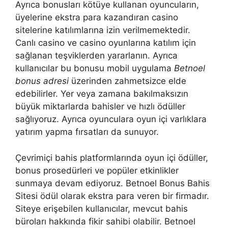
Ayrıca bonusları kötüye kullanan oyuncuların,
üyelerine ekstra para kazandıran casino
sitelerine katılımlarına izin verilmemektedir.
Canlı casino ve casino oyunlarına katılım için
sağlanan teşviklerden yararlanın. Ayrıca
kullanıcılar bu bonusu mobil uygulama
Betnoel
bonus adresi
üzerinden zahmetsizce elde
edebilirler. Yer veya zamana bakılmaksızın
büyük miktarlarda bahisler ve hızlı ödüller
sağlıyoruz. Ayrıca oyunculara oyun içi varlıklara
yatırım yapma fırsatları da sunuyor.
Çevrimiçi bahis platformlarında oyun içi ödüller,
bonus prosedürleri ve popüler etkinlikler
sunmaya devam ediyoruz. Betnoel Bonus Bahis
Sitesi ödül olarak ekstra para veren bir firmadır.
Siteye erişebilen kullanıcılar, mevcut bahis
büroları hakkında fikir sahibi olabilir. Betnoel