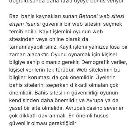
doğrultusunda daha fazla üyeye bonus veriyor
Bazı bahis kaynakları sunan
Betnoel web sitesi
erişim lisansı
güvenilir bir web sitesini seçmek
tercih edilir. Kayıt işlemini oyunun web
sitesinden veya online olarak da
tamamlayabilirsiniz. Kayıt işlemi yalnızca kısa bir
zaman alacaktır. Oyunu oynamak için kişisel
bilgiye sahip olmanız gerekir. Demografik veriler,
kişisel verilerin tek türüdür. Web sitelerinin bu
bilgileri koruması da çok önemlidir. Üyelerin
bahis sitelerini seçerken dikkatli olmaları çok
önemlidir. Bahis sitesinin güvenilirliği oyunun
kendisinden daha önemlidir ve Avrupa ya da
yasal bir site olmalıdır. Avrupalı casino severler
çok dikkatli davranmalı. En önemli husus
güvenilir olması gerektiğidir